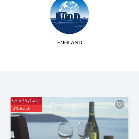
ENGLAND
OneKeyCash
2% Back