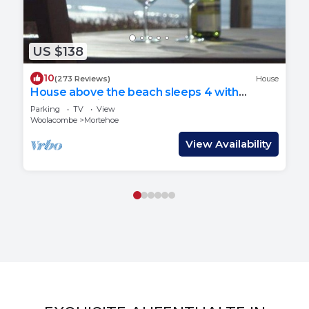
US $138
10
(273 Reviews)
House
House above the beach sleeps 4 with
private parking
Parking
TV
View
Woolacombe
Mortehoe
C
View Availability